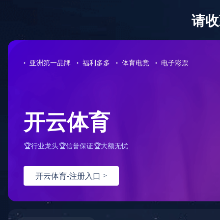
企业新闻
行业新闻
园区动态