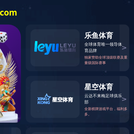
当前位置：
开云online（中国）
>
新闻
>
企业新闻
闻
主营业务
产业展望
EN
察指导，无锡分公司吴亮总经理陪同参观园区，并就园区目