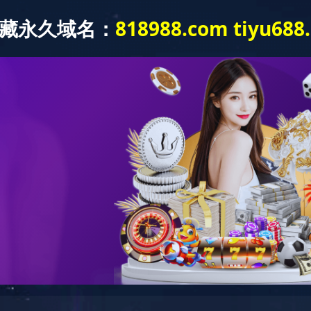
开云online（中国）
我们
新
企业新闻
CORPORATE NEWS
官金仙董事长视察无锡园区
10月15日下午，官金仙董事长携集团总部领导团队莅临无锡园区进行视