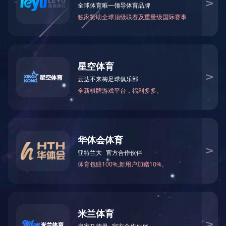
现在，南方南方物流集团更加注重市场导向，为客户提供
更丰富的服务和更人性化的体验，致力于成为最专业的新零
售、新制造、新物流开云手机站官方版入口开发运营商，打
造电子商务、大数据中心、云仓易库达、智能制造、高效物
流硬件载体平台，提供供应链运营管理综合服务
开云手机站官方版入口
1s
大数据中心
2s
云仓易库达
3s
供应链物流
4s
商业综合体
5s
教学教育
6s