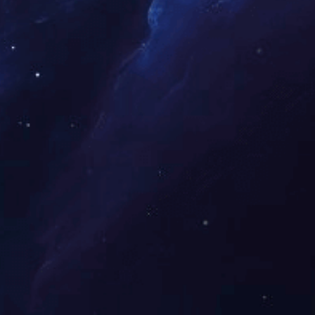
开启新征程 新年再逐梦
南方物流集团开工大吉
2021.02.19
2
3
4
5
6
7
8
9
10
...