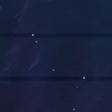
2023.10.13
【招标公告】南香谷第五标段厂房及宿舍楼主
【招标公告】南香谷第五标段厂房及宿舍楼主体结构建设招标项目公告
2023.10.07